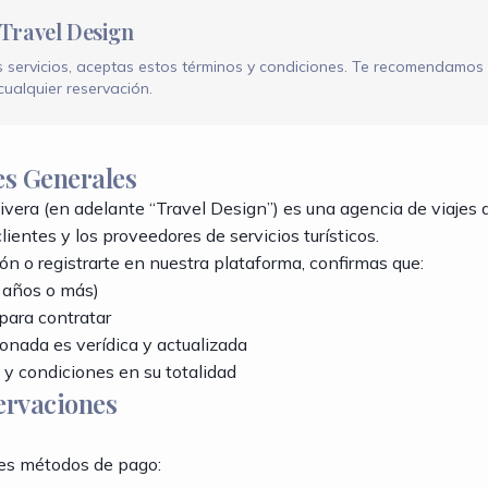
 Travel Design
a
ros servicios, aceptas estos términos y condiciones. Te recomendamos
cualquier reservación.
50
es Generales
byanarivera
vera (en adelante “Travel Design”) es una agencia de viajes
lientes y los proveedores de servicios turísticos.
Ir a Contacto
ión o registrarte en nuestra plataforma, confirmas que:
 años o más)
para contratar
onada es verídica y actualizada
y condiciones en su totalidad
ervaciones
es métodos de pago: