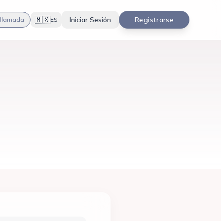
🇲🇽
Iniciar Sesión
Registrarse
 llamada
ES
Ver blog
Contactar ahora