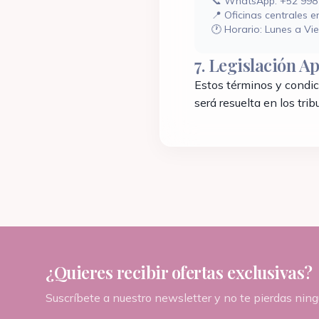
📞 WhatsApp:
+52 998
📍 Oficinas centrales 
🕐 Horario: Lunes a Vie
7. Legislación Ap
Estos términos y condic
será resuelta en los tr
¿Quieres recibir ofertas exclusivas?
Suscríbete a nuestro newsletter y no te pierdas ni