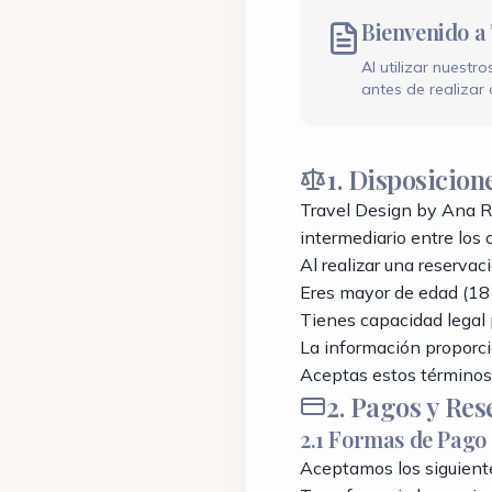
Grupos
Instagram
Bienvenido a
@tdbyanariver
Bodas
Al utilizar nuest
Corporativo
WhatsApp
antes de realizar 
+52 998 866 00
TikTok
1. Disposicion
@traveldesign
Travel Design by Ana Ri
intermediario entre los c
¿Prefieres que te llamemos?
Al realizar una reservac
Déjanos tus datos y te contactamos
Eres mayor de edad (18
Tienes capacidad legal 
La información proporci
Aceptas estos términos 
2. Pagos y Res
2.1 Formas de Pago
Aceptamos los siguient