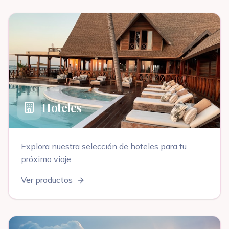
Hoteles
Explora nuestra selección de
hoteles
para tu
próximo viaje
.
Ver productos