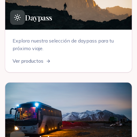
Daypass
Explora nuestra selección de
daypass
para tu
próximo viaje
.
Ver productos