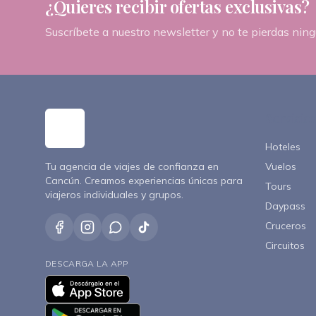
Grupos
¿Quieres recibir ofertas exclusivas?
Instagram
@tdbyanariver
Bodas
Suscríbete a nuestro newsletter y no te pierdas ni
Corporativo
WhatsApp
+52 998 866 00
TikTok
@traveldesign
Servicios
Hoteles
¿Prefieres que te llamemos?
Tu agencia de viajes de confianza en
Vuelos
Déjanos tus datos y te contactamos
Cancún. Creamos experiencias únicas para
Tours
viajeros individuales y grupos.
Daypass
Cruceros
Circuitos
DESCARGA LA APP