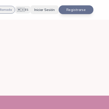
🇲🇽
Iniciar Sesión
Registrarse
 llamada
ES
Ver blog
Contactar ahora