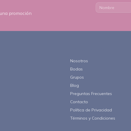
a
nguna promoción
50
byanarivera
Enlaces Rápidos
Nosotros
Ir a Contacto
Bodas
Grupos
Blog
Preguntas Frecuentes
Contacto
Política de Privacidad
Términos y Condiciones